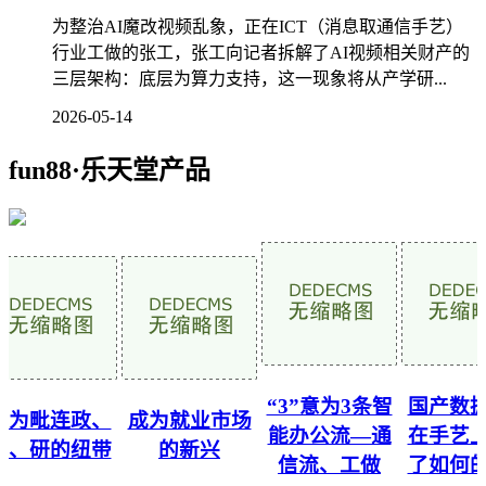
为整治AI魔改视频乱象，正在ICT（消息取通信手艺）
行业工做的张工，张工向记者拆解了AI视频相关财产的
三层架构：底层为算力支持，这一现象将从产学研...
2026-05-14
fun88·乐天堂产品
“3”意为3条智
国产数据
为毗连政、
成为就业市场
能办公流—通
在手艺上
、研的纽带
的新兴
信流、工做
了如何的