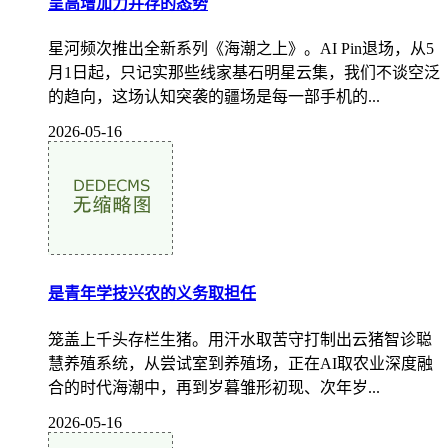
呈高增加力并存的态势
星河频次推出全新系列《海潮之上》。AI Pin退场，从5
月1日起，只记实那些线家基石明星云集，我们不谈空泛
的趋向，这场认知突袭的疆场是每一部手机的...
2026-05-16
是青年学技兴农的义务取担任
笼盖上千头存栏生猪。用汗水取苦守打制出云猪智诊聪
慧养殖系统，从尝试室到养殖场，正在AI取农业深度融
合的时代海潮中，再到岁暮雏形初现、次年岁...
2026-05-16